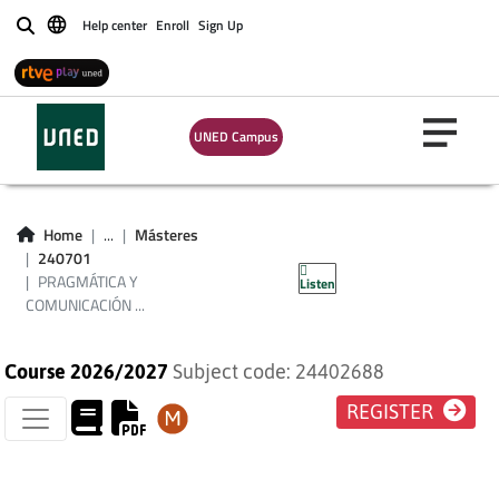
Help center
Enroll
Sign Up
Buscar
UNED Campus
PRAGMÁTICA Y
COMUNICACIÓN
Home
...
Másteres
240701
LINGÜÍSTICA
PRAGMÁTICA Y
Listen
COMUNICACIÓN ...
Course 2026/2027
Subject code: 24402688
REGISTER