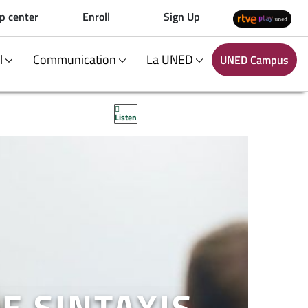
p center
Enroll
Sign Up
al
Communication
La UNED
UNED Campus
Listen
 SINTAXIS