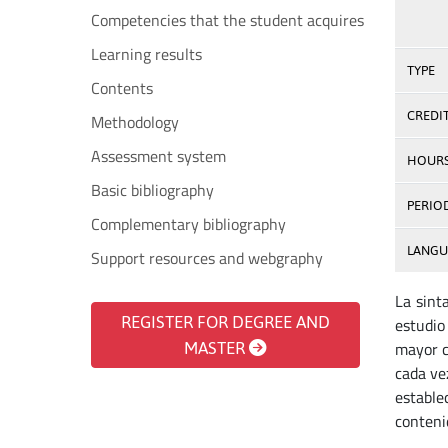
Competencies that the student acquires
Learning results
TYPE
Contents
CREDI
Methodology
Assessment system
HOUR
Basic bibliography
PERIO
Complementary bibliography
LANGU
Support resources and webgraphy
La sint
REGISTER FOR DEGREE AND
estudio
mayor c
MASTER
cada ve
estable
contenid