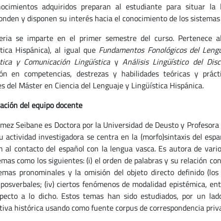
ocimientos adquiridos preparan al estudiante para situar la 
onden y disponen su interés hacia el conocimiento de los sistemas 
ria se imparte en el primer semestre del curso. Pertenece a
tica Hispánica), al igual que
Fundamentos Fonológicos del Leng
ica y Comunicación Lingüística
y
Análisis Lingüístico del Dis
ón en competencias, destrezas y habilidades teóricas y prác
 del Máster en Ciencia del Lenguaje y Lingüística Hispánica.
ación del equipo docente
mez Seibane es Doctora por la Universidad de Deusto y Profesora 
Su actividad investigadora se centra en la (morfo)sintaxis del es
n al contacto del español con la lengua vasca. Es autora de vario
mas como los siguientes: (i) el orden de palabras y su relación con 
temas pronominales y la omisión del objeto directo definido (los l
 posverbales; (iv) ciertos fenómenos de modalidad epistémica, e
pecto a lo dicho. Estos temas han sido estudiados, por un lado
tiva histórica usando como fuente corpus de correspondencia priva