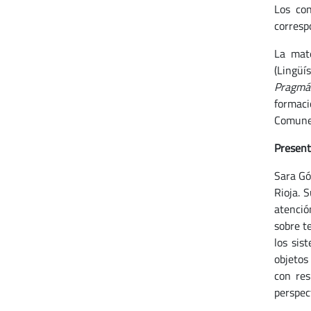
Los con
corresp
La mate
(Lingüís
Pragmát
formaci
Comunes
Present
Sara Gó
Rioja. 
atenció
sobre te
los sis
objetos
con res
perspec