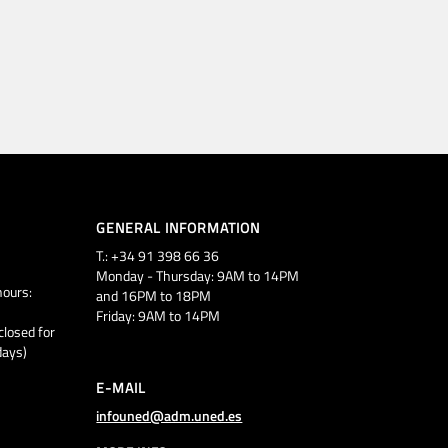
GENERAL INFORMATION
T.: +34 91 398 66 36
Monday - Thursday: 9AM to 14PM
ours:
and 16PM to 18PM
Friday: 9AM to 14PM
closed for
days)
E-MAIL
infouned@adm.uned.es