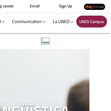
p center
Enroll
Sign Up
al
Communication
La UNED
UNED Campus
Listen
INGÜÍSTICA