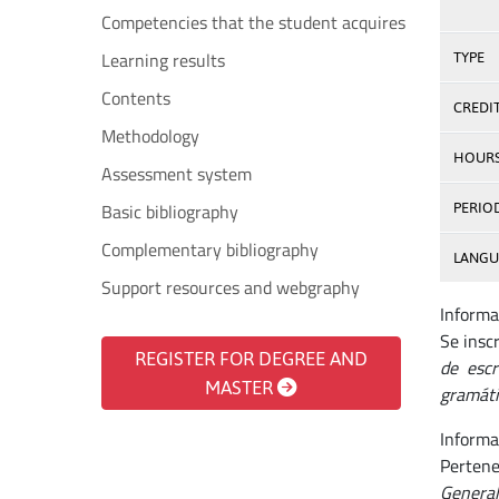
Competencies that the student acquires
Learning results
TYPE
Contents
CREDI
Methodology
HOUR
Assessment system
Basic bibliography
PERIO
Complementary bibliography
LANGU
Support resources and webgraphy
Informa
Se insc
REGISTER FOR DEGREE AND
de escr
MASTER
gramáti
Informa
Pertene
General