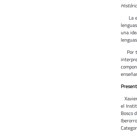
Históri
La etno
lenguas
una ide
lenguas
Por tan
interpr
compon
enseñan
Present
Xavier 
el Inst
Bosco d
Iberorr
Categor