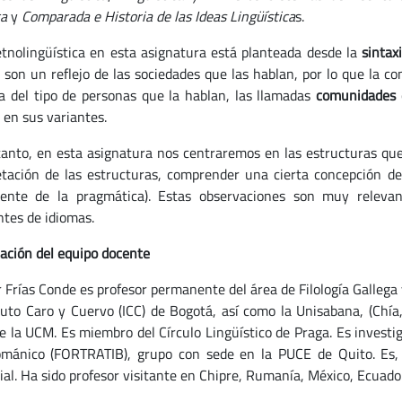
ca
y
Comparada e Historia de las Ideas Lingüística
s.
lingüística en esta asignatura está planteada desde la
sintax
 son un reflejo de las sociedades que las hablan, por lo que la c
a del tipo de personas que la hablan, las llamadas
comunidades 
 en sus variantes.
to, en esta asignatura nos centraremos en las estructuras que p
etación de las estructuras, comprender una cierta concepción de 
ente de la pragmática). Estas observaciones son muy releva
tes de idiomas.
ación del equipo docente
Frías Conde es profesor permanente del área de Filología Gallega
ituto Caro y Cuervo (ICC) de Bogotá, así como la Unisabana, (Chía
e la UCM. Es miembro del Círculo Lingüístico de Praga. Es investi
ománico (FORTRATIB), grupo con sede en la PUCE de Quito. Es,
ial. Ha sido profesor visitante en Chipre, Rumanía, México, Ecuador