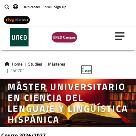
Help center
Enroll
Sign Up
Buscar
UNED Campus
Home
Studies
Másteres
240701
Listen
MÁSTER UNIVERSITARIO
EN CIENCIA DEL
LENGUAJE Y LINGÜÍSTICA
HISPÁNICA
Course 2026/2027