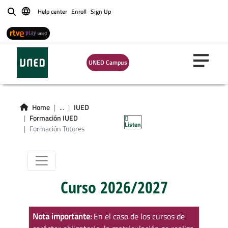
Help center
Enroll
Sign Up
Buscar
Plan de
UNED Campus
formación para el
Profesorado
Home
...
IUED
Tutor
Formación IUED
Listen
Formación Tutores
Curso 2026/2027
Nota importante:
En el caso de los cursos de