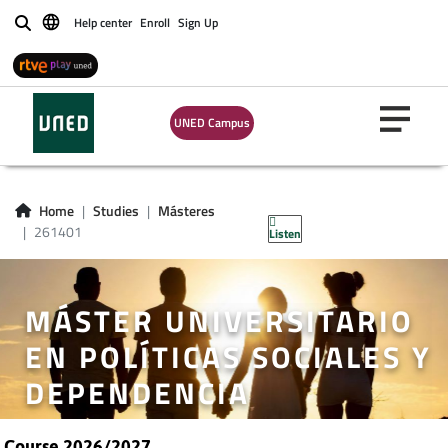
Help center
Enroll
Sign Up
Buscar
UNED Campus
Home
Studies
Másteres
261401
Listen
MÁSTER UNIVERSITARIO
EN POLÍTICAS SOCIALES Y
DEPENDENCIA
Course 2026/2027