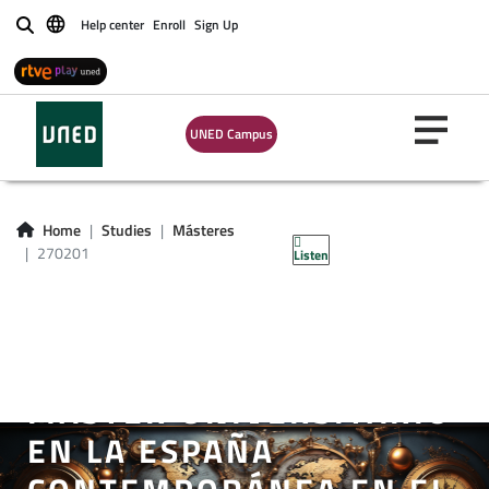
Help center
Enroll
Sign Up
Buscar
UNED Campus
Home
Studies
Másteres
270201
Listen
MÁSTER UNIVERSITARIO
EN LA ESPAÑA