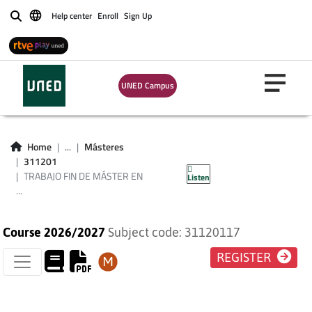
Help center
Enroll
Sign Up
Buscar
TRABAJO FIN DE
MÁSTER EN
UNED Campus
INGENIERÍA DE LAS
TECNOLOGÍAS
Home
...
Másteres
311201
EDUCATIVAS
TRABAJO FIN DE MÁSTER EN
Listen
...
Course 2026/2027
Subject code: 31120117
REGISTER