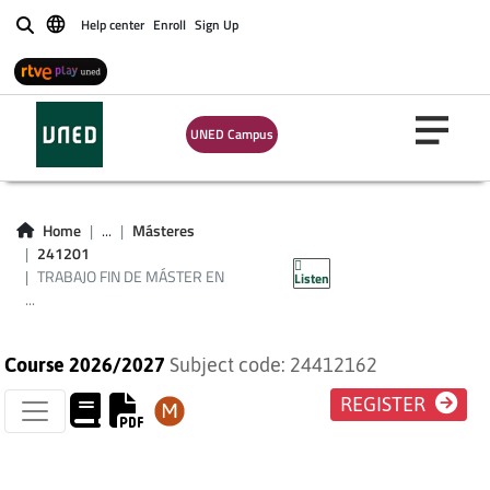
TRABAJO FIN DE
Help center
Enroll
Sign Up
Buscar
MÁSTER EN
FORMACIÓN DE
UNED Campus
PROFESORES DE
ESPAÑOL COMO
Home
...
Másteres
241201
SEGUNDA LENGUA
TRABAJO FIN DE MÁSTER EN
Listen
...
Course 2026/2027
Subject code: 24412162
REGISTER