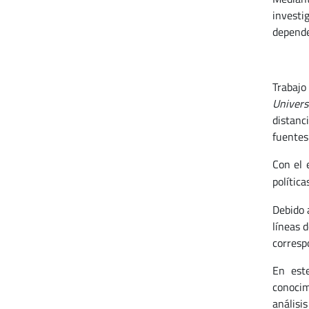
investi
depende
Trabajo
Univers
distanci
fuentes 
Con el 
política
Debido a
líneas d
corresp
En este
conocim
análisis