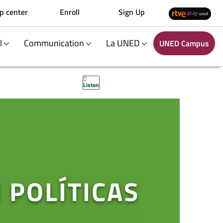
p center
Enroll
Sign Up
al
Communication
La UNED
UNED Campus
Listen
 POLÍTICAS