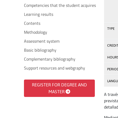
Competencies that the student acquires
Learning results
Contents
TYPE
Methodology
Assessment system
CREDI
Basic bibliography
HOUR
Complementary bibliography
Support resources and webgraphy
PERIO
LANGU
REGISTER FOR DEGREE AND
MASTER
A travé
previst
detallad
Mediant