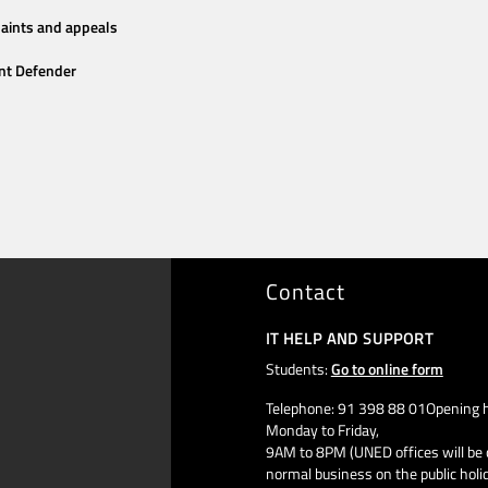
aints and appeals
nt Defender
Contact
IT HELP AND SUPPORT
Students:
Go to online form
Telephone: 91 398 88 01Opening h
Monday to Friday,
9AM to 8PM (UNED offices will be 
normal business on the public holi