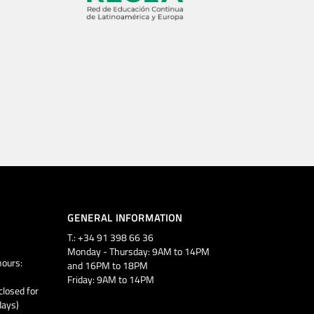
GENERAL INFORMATION
T.: +34 91 398 66 36
Monday - Thursday: 9AM to 14PM
ours:
and 16PM to 18PM
Friday: 9AM to 14PM
closed for
days)