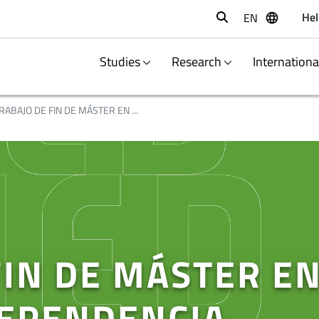
Hel
EN
Buscar
Studies
Research
Internation
RABAJO DE FIN DE MÁSTER EN ...
FIN DE MÁSTER EN
DEPENDENCIA