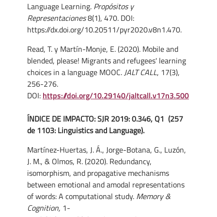
Language Learning.
Propósitos y
Representaciones
8(1), 470.
DOI:
https://dx.doi.org/10.20511/pyr2020.v8n1.470.
Read, T. y Martín-Monje, E. (2020). Mobile and
blended, please! Migrants and refugees' learning
choices in a language MOOC.
JALT CALL
, 17(3),
256-276.
DOI:
https://doi.org/10.29140/jaltcall.v17n3.500
ÍNDICE DE IMPACTO: SJR 2019: 0.346, Q1 (257
de 1103: Linguistics and Language).
Martínez-Huertas, J. Á., Jorge-Botana, G., Luzón,
J. M., & Olmos, R. (2020). Redundancy,
isomorphism, and propagative mechanisms
between emotional and amodal representations
of words: A computational study.
Memory &
Cognition,
1-