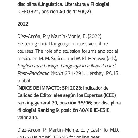
disciplina (Lingüística, Literatura y Filología)
ICEE0.321, posición 40 de 119 (Q2).
2022
Díez-Arcón, P. y Martín-Monje, E. (2022).
Fostering social language in massive online
courses: The role of discussion forums and social
media, en M. M. Suárez and W. El-Henawy (eds),
English as a Foreign Language in a New-Found
Post-Pandemic World
, 271-291, Hershey, PA: IGI
Global.
ÍNDICE DE IMPACTO:
SPI 2023: Indicador de
Calidad de Editoriales según los Expertos (ICEE):
ranking general 79, posición 36/96; por disciplina
(filología) Ranking 9, posición 40/48 IE-CSIC:
valor alto.
Díez-Arcón, P., Martin-Monje, E., y Castrillo, M.D.
(2022) Using MS TEAMS for online peer