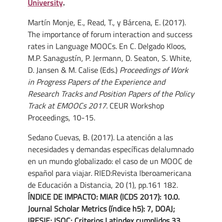
University
.
Martín Monje, E., Read, T., y Bárcena, E. (2017).
The importance of forum interaction and success
rates in Language MOOCs. En C. Delgado Kloos,
M.P. Sanagustín, P. Jermann, D. Seaton, S. White,
D. Jansen & M. Calise (Eds.)
Proceedings of Work
in Progress Papers of the Experience and
Research Tracks and Position Papers of the Policy
Track at EMOOCs 2017.
CEUR Workshop
Proceedings, 10-15.
Sedano Cuevas, B. (2017). La atención a las
necesidades y demandas específicas delalumnado
en un mundo globalizado: el caso de un MOOC de
español para viajar. RIED:Revista Iberoamericana
de Educación a Distancia, 20 (1), pp.161 182.
ÍNDICE DE IMPACTO: MIAR (ICDS 2017): 10.0.
Journal Scholar Metrics (índice h5): 7, DOAJ;
IRESIE; ISOC; Criterios Latindex cumplidos 33,