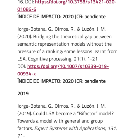
16. DOI:
https://doi.org/10.3758/s13421-020-
01086-6
ÍNDICE DE IMPACTO: 2020 JCR: pendiente
Jorge-Botana, G., Olmos, R., & Luzón, J. M.
(2020). Bridging the theoretical gap between
semantic representation models without the
pressure of a ranking: some lessons learnt from
LSA. Cognitive processing, 21(1), 1-21
DOI:
https://doi.org/10.1007/s10339-019-
00934-x
ÍNDICE DE IMPACTO: 2020 JCR: pendiente
2019
Jorge-Botana, G., Olmos, R., & Luzón, J. M.
(2019). Could LSA become a “Bifactor” model?
Towards a model with general and group
factors.
Expert Systems with Applications
,
131
,
71-