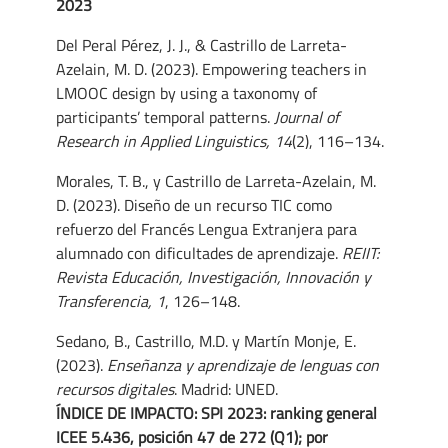
2023
Del Peral Pérez, J. J., & Castrillo de Larreta-
Azelain, M. D. (2023). Empowering teachers in
LMOOC design by using a taxonomy of
participants’ temporal patterns.
Journal of
Research in Applied Linguistics, 14
(2), 116–134.
Morales, T. B., y Castrillo de Larreta-Azelain, M.
D. (2023). Diseño de un recurso TIC como
refuerzo del Francés Lengua Extranjera para
alumnado con dificultades de aprendizaje.
REIIT:
Revista Educación, Investigación, Innovación y
Transferencia, 1
, 126–148.
Sedano, B., Castrillo, M.D. y Martín Monje, E.
(2023).
Enseñanza y aprendizaje de lenguas con
recursos digitales
. Madrid: UNED.
ÍNDICE DE IMPACTO:
SPI 2023: ranking general
ICEE 5.436, posición 47 de 272 (Q1); por