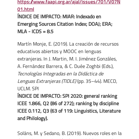
https://www.faapi.org.ar/ajal/issues/701/V07N
01.html
ÍNDICE DE IMPACTO: MIAR: Indexado en
Emerging Sources Citation Index; DOAJ; ERA;
MLA - ICDS = 8.5
Martín Monje, E. (2019). La creación de recursos
educativos abiertos y MOOC en lenguas
extranjeras. In J. Martin, M. I. Jiménez Gonzáles,
A. Fernández Barrera, & C. Duée Zoghbi (Eds.),
Tecnologías Integradas en la Didáctica de
Lenguas Extranjeras (TIDLE)
(pp. 35–44). MECD,
UCLM. SPI
ÍNDICE DE IMPACTO: SPI 2020: general ranking
ICEE 1.866, Q2 (86 of 272); ranking by discipline
ICEE 0.112, Q3 (63 of 119: Linguistics, Literature
and Philology).
Soláns, M. y Sedano, B. (2019). Nuevos roles en la