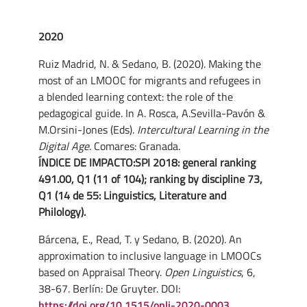
2020
Ruiz Madrid, N. & Sedano, B. (2020). Making the
most of an LMOOC for migrants and refugees in
a blended learning context: the role of the
pedagogical guide. In A. Rosca, A.Sevilla-Pavón &
M.Orsini-Jones (Eds).
Intercultural Learning in the
Digital Age
. Comares: Granada.
ÍNDICE DE IMPACTO:SPI 2018: general ranking
491.00, Q1 (11 of 104); ranking by discipline 73,
Q1 (14 de 55: Linguistics, Literature and
Philology).
Bárcena, E., Read, T. y Sedano, B. (2020). An
approximation to inclusive language in LMOOCs
based on Appraisal Theory.
Open Linguistics
, 6,
38-67. Berlín: De Gruyter. DOI:
https://doi.org/10.1515/opli-2020-0003
.