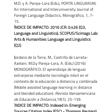
M.D. y A. Pareja-Lora (Eds.), PORTA LINGUARUM,
An International and Interuniversity Journal of
Foreign Language Didactics, Monográfico, 1, 7-
15.
ÍNDICE DE IMPACTO: 2016 JCR: 0.426 (Q3,
Language and Linguistics). SCOPUS/Scimago Lab:
Arts & Humanities: Language and Linguistics
(Q2)
J
ordano de la Torre, M., Castrillo de Larreta-
Azelain, M.D.y Pareja-Lora, A. (Eds.) (2016)
MONOGRÁFICO: El aprendizaje de lenguas
extranjeras mediante tecnología móvil en el
contexto de la educación a distancia y combinada
(Mobile assisted language learning in distance
and blended education).
Revista Iberoamericana
de Educación a Distancia
,19(1), 25-139.
Í
NDICE DE IMPACTO: Indexed in: Emerging
Sources Citation Index (ESCI - Thomson Reuters),