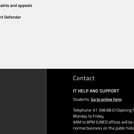
aints and appeals
nt Defender
Contact
IT HELP AND SUPPORT
Students:
Go to online form
Telephone: 91 398 88 01Opening h
Monday to Friday,
9AM to 8PM (UNED offices will be 
normal business on the public holi