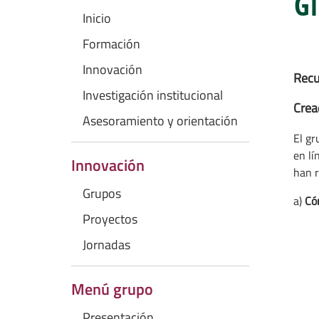
GI
Inicio
Formación
Innovación
Recu
Investigación institucional
Crea
Asesoramiento y orientación
El gr
en lí
Innovación
han r
Grupos
a)
Có
Proyectos
Jornadas
Menú grupo
Presentación