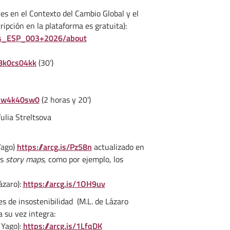
s en el Contexto del Cambio Global y el
ipción en la plataforma es gratuita):
rips_ESP_003+2026/about
08k0cs04kk
(30')
csw4k40sw0
(2 horas y 20')
Yulia Streltsova
Yago)
https://arcg.is/Pz58n
actualizado en
os
story maps,
como por ejemplo, los
ázaro):
https://arcg.is/1OH9uv
es de insostenibilidad (M.L. de Lázaro
a su vez integra:
 Yago):
https://arcg.is/1LfqDK