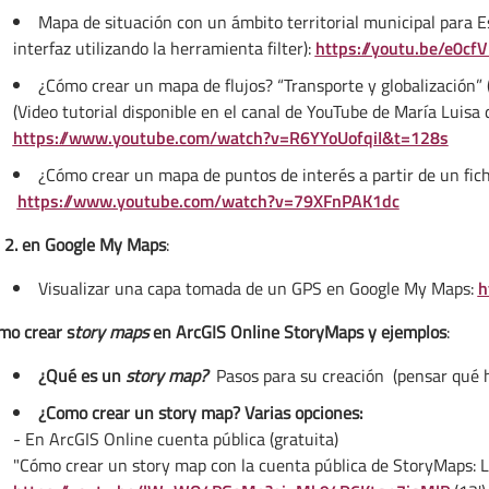
Mapa de situación con un ámbito territorial municipal para 
interfaz utilizando la herramienta filter):
https://youtu.be/e0cf
¿Cómo crear un mapa de flujos? “Transporte y globalización” 
(Video tutorial disponible en el canal de YouTube de María Luisa 
https://www.youtube.com/watch?v=R6YYoUofqiI&t=128s
¿Cómo crear un mapa de puntos de interés a partir de un fic
https://www.youtube.com/watch?v=79XFnPAK1dc
2. en Google
My Maps
:
Visualizar una capa tomada de un GPS en Google My Maps:
h
mo crear s
tory maps
en ArcGIS Online StoryMaps y ejemplos
:
¿Qué es un
story map?
Pasos para su creación (pensar qué
¿Como crear un story map? Varias opciones:
- En ArcGIS Online cuenta pública (gratuita)
"Cómo crear un story map con la cuenta pública de StoryMaps: L