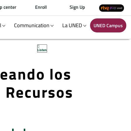
p center
Enroll
Sign Up
al
Communication
La UNED
UNED Campus
Listen
eando los
) Recursos