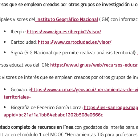
sos que se emplean creados por otros grupos de investigación u 
ipales visores del
Instituto Geográfico Nacional
(IGN) con informac
Iberpix:
https://www.ign.es/iberpix2/visor/
Cartociudad:
https://www.cartociudad.es/visor/
SignA (SIG Nacional que permite realizar análisis territorial):
sos educativos del IGN:
https://www.ign.es/web/recursos-educa
 visores de interés que se emplean creados por otros grupos de in
Geovacui:
https://www.ucm.es/geovacui/herramientas-de-vis
territoriales-
Biografía de Federico García Lorca:
https://ies-sanroque.ma
appid=bc21af1a1bb64ebabc1202b508e0666c
istado completo de recursos en línea
con geodatos de interés para 
trar en el módulo 1 del MOOC “Herramientas TIG para profesores 