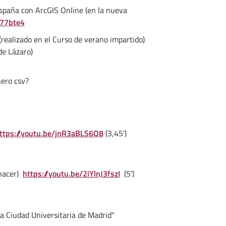
España con ArcGIS Online (en la nueva
V77bte4
(realizado en el Curso de verano impartido)
de Lázaro)
hero csv?
ttps://youtu.be/jnR3aBLS6Q8
(3,45')
 hacer)
https://youtu.be/2iYlnJ3fszI
(5')
a Ciudad Universitaria de Madrid"