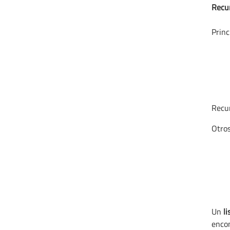
Recur
Princ
Recur
Otros
Un
l
encon