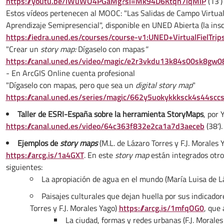
https://youtu.be/lWuWO4PGaMg?si=Mk94D6Ktqn7iqMlP
(13')
Estos vídeos pertenecen al MOOC: "Las Salidas de Campo Virtuale
Aprendizaje Semipresencial", disponible en UNED Abierta (la inscr
https://iedra.uned.es/courses/course-v1:UNED+VirtualFielT
"Crear un
story map:
Dígaselo con mapas
"
https://canal.uned.es/video/magic/e2r3vkdu13k84s00sk8gw
- En ArcGIS Online cuenta profesional
"Dígaselo con mapas, pero que sea un
digital story map
"
https://canal.uned.es/series/magic/662y5uokykkksck4s44sc
Taller de ESRI-España sobre la herramienta StoryMaps
, por 
https://canal.uned.es/video/64c363f832e2ca1a7d3aeceb
(38').
Ejemplos de
story maps
(M.L. de Lázaro Torres y F.J. Morales 
https://arcg.is/1a4GXT
. En este
story map
están integrados otr
siguientes:
La apropiación de agua en el mundo (María Luisa de L
Paisajes culturales que dejan huella por sus indicador
Torres y F.J. Morales Yago)
https://arcg.is/1mfqOG0
, que 
La ciudad, formas y redes urbanas (F.J. Morales