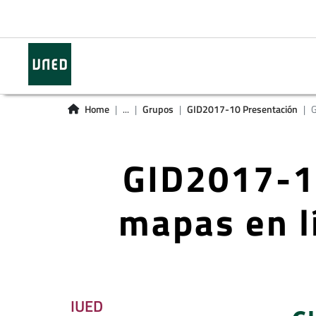
Home
...
Grupos
GID2017-10 Presentación
G
GID2017-1
mapas en l
IUED