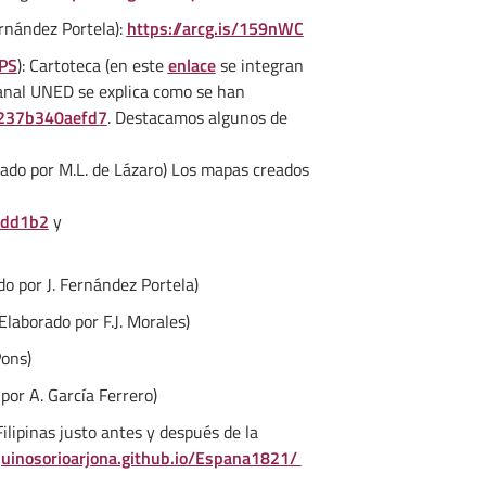
rnández Portela):
https://arcg.is/159nWC
PS
): Cartoteca (en este
enlace
se integran
anal UNED se explica como se han
9237b340aefd7
. Destacamos algunos de
ado por M.L. de Lázaro) Los mapas creados
1dd1b2
y
o por J. Fernández Portela)
Elaborado por F.J. Morales)
Pons)
por A. García Ferrero)
ilipinas justo antes y después de la
aquinosorioarjona.github.io/Espana1821/