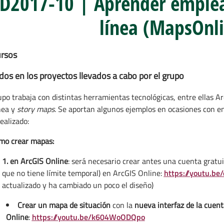
D2017-10 | Aprender emple
línea (MapsOnl
rsos
dos en los proyectos llevados a cabo por el grupo
upo trabaja con distintas herramientas tecnológicas, entre ellas Arc
nea y
story maps
. Se aportan algunos ejemplos en ocasiones con en
ealizado:
mo crear mapas:
1. en ArcGIS Online
: será necesario crear antes una cuenta gratui
que no tiene límite temporal) en ArcGIS Online:
https://youtu.be
actualizado y ha cambiado un poco el diseño)
Crear un mapa de situación
con la
nueva interfaz de la cuent
Online
:
https://youtu.be/k604WoODQpo