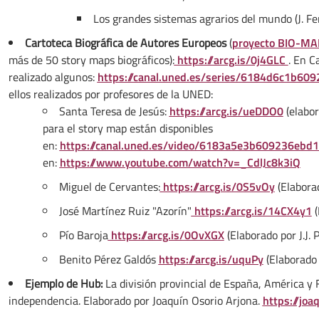
Los grandes sistemas agrarios del mundo (J. Fe
Cartoteca Biográfica de Autores Europeos
(
proyecto BIO-MA
más de 50 story maps biográficos):
https://arcg.is/0j4GLC
. En C
realizado algunos:
https://canal.uned.es/series/6184d6c1b60
ellos realizados por profesores de la UNED:
Santa Teresa de Jesús:
https://arcg.is/ueDDO0
(elabor
para el story map están disponibles
en:
https://canal.uned.es/video/6183a5e3b609236ebd
en:
https://www.youtube.com/watch?v=_CdlJc8k3iQ
Miguel de Cervantes:
https://arcg.is/0S5vOy
(Elaborad
José Martínez Ruiz "Azorín"
https://arcg.is/14CX4y1
(
Pío Baroja
https://arcg.is/0OvXGX
(Elaborado por J.J. 
Benito Pérez Galdós
https://arcg.is/uquPy
(Elaborado 
Ejemplo de Hub:
La división provincial de España, América y F
independencia. Elaborado por Joaquín Osorio Arjona.
https://jo