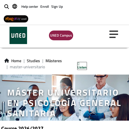
Help center
Enroll
Sign Up
Buscar
UNED Campus
Home
Studies
Másteres
master-universitario
Listen
MÁSTER UNIVERSITARIO
EN PSICOLOGÍA GENERAL
SANITARIA
Course 2026/2027