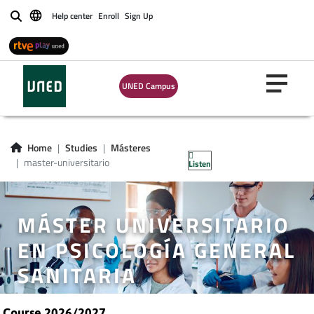
Help center
Enroll
Sign Up
Buscar
UNED Campus
Home
Studies
Másteres
master-universitario
Listen
MÁSTER UNIVERSITARIO
EN PSICOLOGÍA GENERAL
SANITARIA
Course 2026/2027