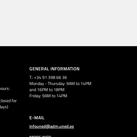
GENERAL INFORMATION
T.: +34 91 398 66 36
Monday - Thursday: 9AM to 14PM
ours:
and 16PM to 18PM
Friday: 9AM to 14PM
closed for
days)
E-MAIL
infouned@adm.uned.es