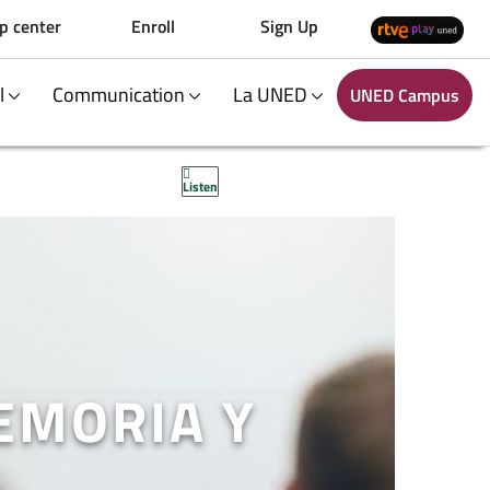
p center
Enroll
Sign Up
al
Communication
La UNED
UNED Campus
Listen
EMORIA Y