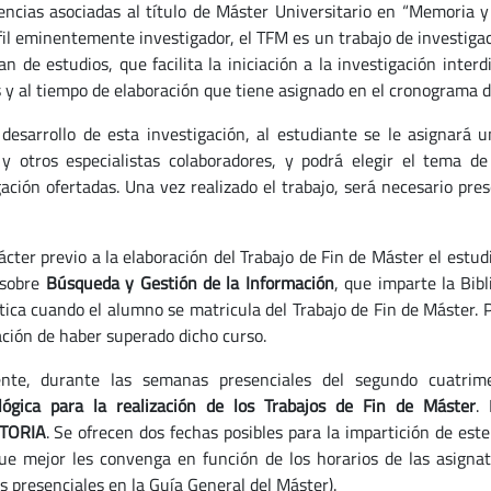
ncias asociadas al título de Máster Universitario en “Memoria y 
fil eminentemente investigador, el TFM es un trabajo de investigac
lan de estudios, que facilita la iniciación a la investigación int
s y al tiempo de elaboración que tiene asignado en el cronograma de
 desarrollo de esta investigación, al estudiante se le asignará 
y otros especialistas colaboradores, y podrá elegir el tema de
gación ofertadas. Una vez realizado el trabajo, será necesario pre
ácter previo a la elaboración del Trabajo de Fin de Máster el estu
sobre
Búsqueda y Gestión de la Información
, que imparte la Bib
ica cuando el alumno se matricula del Trabajo de Fin de Máster. P
ación de haber superado dicho curso.
ente, durante las semanas presenciales del segundo cuatri
ógica para la realización de los Trabajos de Fin de Máster
.
TORIA
. Se ofrecen dos fechas posibles para la impartición de est
que mejor les convenga en función de los horarios de las asignatu
 presenciales en la Guía General del Máster).