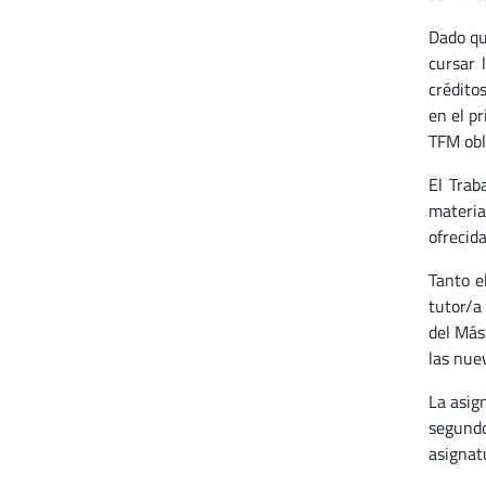
Dado qu
cursar 
crédito
en el p
TFM obl
El Trab
materia
ofrecida
Tanto e
tutor/a
del Más
las nue
La asig
segundo
asignatu