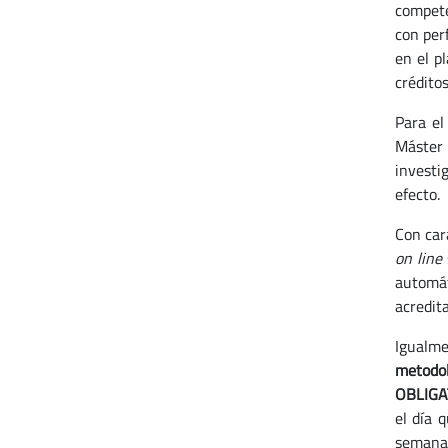
compete
con per
en el p
crédito
Para el
Máster 
investi
efecto.
Con car
on line
automát
acredit
Igualm
metodol
OBLIGA
el día 
semanas