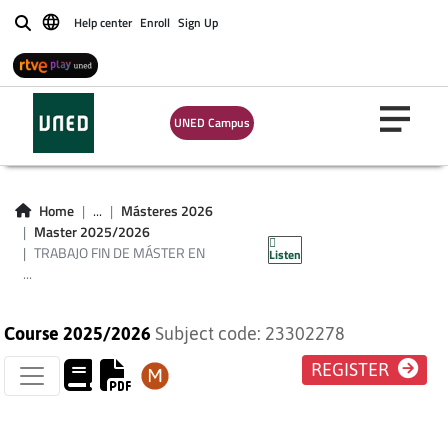
INNOVACIÓN E
Help center
Enroll
Sign Up
Buscar
INVESTIGACIÓN EN
EDUCACIÓN.
UNED Campus
MÓDULO TEORÍA DE
LA EDUCACIÓN Y
Home
...
Másteres 2026
Master 2025/2026
PEDAGOGÍA SOCIAL
TRABAJO FIN DE MÁSTER EN
Listen
...
Course 2025/2026
Subject code: 23302278
REGISTER