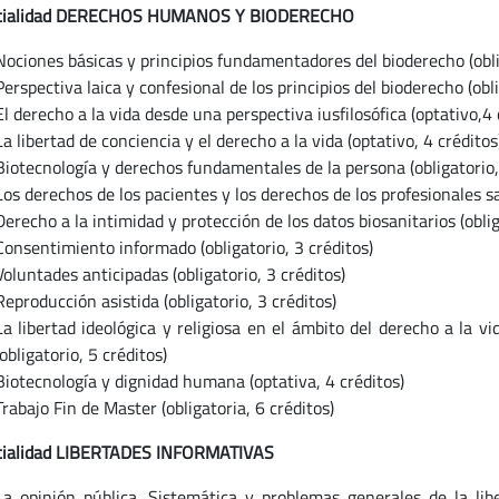
ecialidad DERECHOS HUMANOS Y BIODERECHO
Nociones básicas y principios fundamentadores del bioderecho (oblig
Perspectiva laica y confesional de los principios del bioderecho (obli
El derecho a la vida desde una perspectiva iusfilosófica (optativo,4 
La libertad de conciencia y el derecho a la vida (optativo, 4 créditos
Biotecnología y derechos fundamentales de la persona (obligatorio,
Los derechos de los pacientes y los derechos de los profesionales san
Derecho a la intimidad y protección de los datos biosanitarios (oblig
Consentimiento informado (obligatorio, 3 créditos)
Voluntades anticipadas (obligatorio, 3 créditos)
Reproducción asistida (obligatorio, 3 créditos)
La libertad ideológica y religiosa en el ámbito del derecho a la v
(obligatorio, 5 créditos)
Biotecnología y dignidad humana (optativa, 4 créditos)
Trabajo Fin de Master (obligatoria, 6 créditos)
ecialidad LIBERTADES INFORMATIVAS
La opinión pública. Sistemática y problemas generales de la li