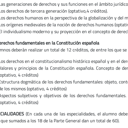
Las generaciones de derechos y sus funciones en el ámbito jurídico y
Los derechos de tercera generación (optativo,4 créditos).
Los derechos humanos en la perspectiva de la globalización y del mu
Los orígenes medievales de la noción de derechos humanos (optativ
El individualismo moderno y su proyección en el concepto de derech
 derechos fundamentales en la Constitución española
umnos deberán realizar un total de 12 créditos, de entre los que se
Los derechos en el constitucionalismo histórico español y en el de
Valores y principios de la Constitución española. Concepto de d
(optativo, 4 créditos)
Estructura dogmática de los derechos fundamentales: objeto, conten
de los mismos (optativo, 4 créditos)
Aspectos subjetivos y objetivos de los derechos fundamentales.
(optativo, 4 créditos)
ECIALIDADES
(En cada una de las especialidades, el alumno debe 
 que sumados a los 18 de la Parte General dan un total de 60).