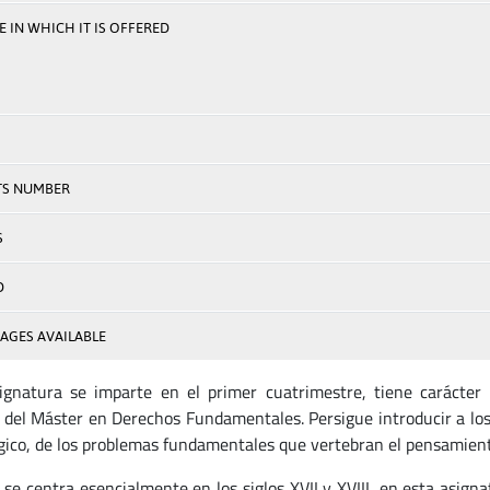
 IN WHICH IT IS OFFERED
TS NUMBER
S
D
AGES AVAILABLE
ignatura se imparte en el primer cuatrimestre, tiene carácter 
 del Máster en Derechos Fundamentales. Persigue introducir a los
gico, de los problemas fundamentales que vertebran el pensamiento
se centra esencialmente en los siglos XVII y XVIII, en esta asign