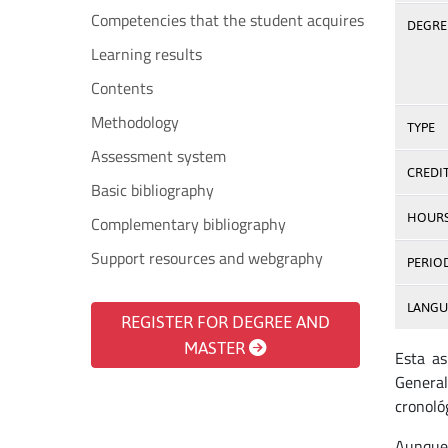
Competencies that the student acquires
DEGREE
Learning results
Contents
Methodology
TYPE
Assessment system
CREDI
Basic bibliography
HOUR
Complementary bibliography
Support resources and webgraphy
PERIO
LANGU
REGISTER FOR DEGREE AND
MASTER
Esta as
General
cronoló
Aunque 