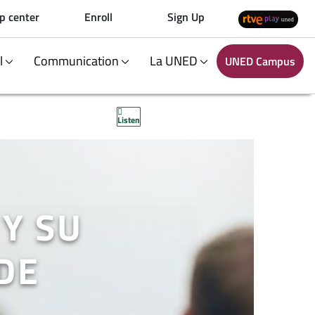
p center
Enroll
Sign Up
al
Communication
La UNED
UNED Campus
Listen
Y SU
DE