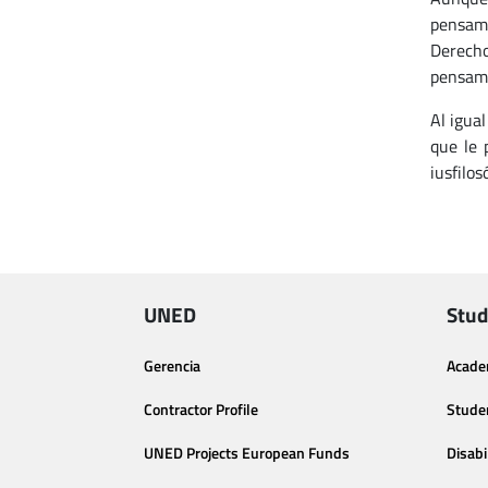
pensami
Derecho
pensami
Al igua
que le 
iusfilo
UNED
Stud
Gerencia
Acade
Contractor Profile
Stude
UNED Projects European Funds
Disabi