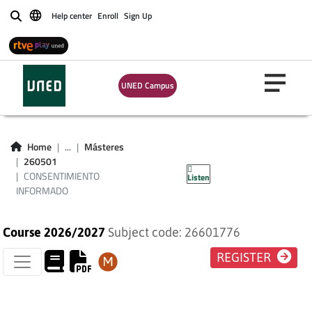
Help center
Enroll
Sign Up
Buscar
UNED Campus
CONSENTIMIENTO
Home
...
Másteres
260501
INFORMADO
CONSENTIMIENTO
Listen
INFORMADO
Course 2026/2027
Subject code: 26601776
REGISTER