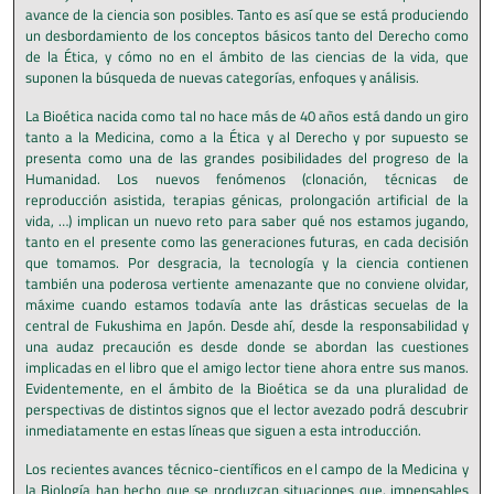
avance de la ciencia son posibles. Tanto es así que se está produciendo
un desbordamiento de los conceptos básicos tanto del Derecho como
de la Ética, y cómo no en el ámbito de las ciencias de la vida, que
suponen la búsqueda de nuevas categorías, enfoques y análisis.
La Bioética nacida como tal no hace más de 40 años está dando un giro
tanto a la Medicina, como a la Ética y al Derecho y por supuesto se
presenta como una de las grandes posibilidades del progreso de la
Humanidad. Los nuevos fenómenos (clonación, técnicas de
reproducción asistida, terapias génicas, prolongación artificial de la
vida, …) implican un nuevo reto para saber qué nos estamos jugando,
tanto en el presente como las generaciones futuras, en cada decisión
que tomamos. Por desgracia, la tecnología y la ciencia contienen
también una poderosa vertiente amenazante que no conviene olvidar,
máxime cuando estamos todavía ante las drásticas secuelas de la
central de Fukushima en Japón. Desde ahí, desde la responsabilidad y
una audaz precaución es desde donde se abordan las cuestiones
implicadas en el libro que el amigo lector tiene ahora entre sus manos.
Evidentemente, en el ámbito de la Bioética se da una pluralidad de
perspectivas de distintos signos que el lector avezado podrá descubrir
inmediatamente en estas líneas que siguen a esta introducción.
Los recientes avances técnico-científicos en el campo de la Medicina y
la Biología han hecho que se produzcan situaciones que, impensables