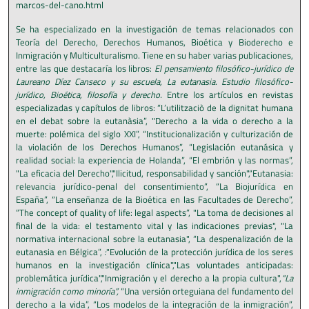
marcos-del-cano.html
Se ha especializado en la investigación de temas relacionados con
Teoría del Derecho, Derechos Humanos, Bioética y Bioderecho e
Inmigración y Multiculturalismo. Tiene en su haber varias publicaciones,
entre las que destacaría los libros:
El pensamiento filosófico-jurídico de
Laureano Díez Canseco y su escuela, La eutanasia. Estudio filosófico-
jurídico,
Bioética, filosofía y derecho.
Entre los artículos en revistas
especializadas y capítulos de libros: “L’utilitzaciò de la dignitat humana
en el debat sobre la eutanàsia”, "Derecho a la vida o derecho a la
muerte: polémica del siglo XXI”, “Institucionalización y culturización de
la violación de los Derechos Humanos”, “Legislación eutanásica y
realidad social: la experiencia de Holanda”, “El embrión y las normas”,
"La eficacia del Derecho","Ilicitud, responsabilidad y sanción",“Eutanasia:
relevancia jurídico-penal del consentimiento”, “La Biojurídica en
España”, “La enseñanza de la Bioética en las Facultades de Derecho”,
“The concept of quality of life: legal aspects”, "La toma de decisiones al
final de la vida: el testamento vital y las indicaciones previas", "La
normativa internacional sobre la eutanasia", “La despenalización de la
eutanasia en Bélgica”,
:
"Evolución de la protección jurídica de los seres
humanos en la investigación clínica","Las voluntades anticipadas:
problemática jurídica","Inmigración y el derecho a la propia cultura",
“La
inmigración como minoría”,
“Una versión orteguiana del fundamento del
derecho a la vida”, “Los modelos de la integración de la inmigración”,