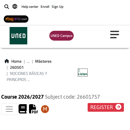
Help center
Enroll
Sign Up
Buscar
NOCIONES BÁSICAS
UNED Campus
Y PRINCIPIOS
FUNDAMENTALES
Home
...
Másteres
260501
DE BIODERECHO
NOCIONES BÁSICAS Y
Listen
PRINCIPIOS ...
Course 2026/2027
Subject code: 26601757
REGISTER