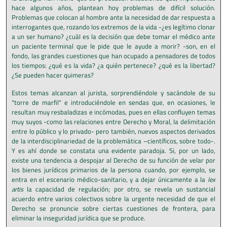
hace algunos años, plantean hoy problemas de difícil solución.
Problemas que colocan al hombre ante la necesidad de dar respuesta a
interrogantes que, rozando los extremos de la vida -¿es legítimo clonar
a un ser humano? ¿cuál es la decisión que debe tomar el médico ante
un paciente terminal que le pide que le ayude a morir? -son, en el
fondo, las grandes cuestiones que han ocupado a pensadores de todos
los tiempos: ¿qué es la vida? ¿a quién pertenece? ¿qué es la libertad?
¿Se pueden hacer quimeras?
Estos temas alcanzan al jurista, sorprendiéndole y sacándole de su
"torre de marfil" e introduciéndole en sendas que, en ocasiones, le
resultan muy resbaladizas e incómodas, pues en ellas confluyen temas
muy suyos -como las relaciones entre Derecho y Moral, la delimitación
entre lo público y lo privado- pero también, nuevos aspectos derivados
de la interdisciplinariedad de la problemática –científicos, sobre todo-.
Y es ahí donde se constata una evidente paradoja. Si, por un lado,
existe una tendencia a despojar al Derecho de su función de velar por
los bienes jurídicos primarios de la persona cuando, por ejemplo, se
entra en el escenario médi­co-sanitario, y a dejar únicamente a la
lex
artis
la capacidad de regula­ción; por otro, se revela un sustancial
acuerdo entre varios colectivos so­bre la urgente necesidad de que el
Derecho se pronuncie sobre ciertas cuestiones de frontera, para
eliminar la inseguridad jurídica que se pro­duce.