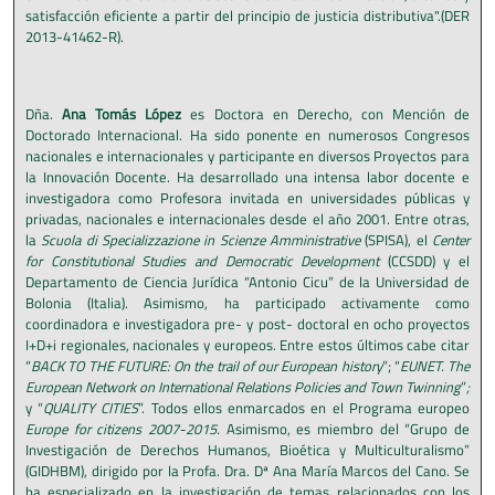
satisfacción eficiente a partir del principio de justicia distributiva".(DER
2013-41462-R).
Dña.
Ana Tomás López
es Doctora en Derecho, con Mención de
Doctorado Internacional. Ha sido ponente en numerosos Congresos
nacionales e internacionales y participante en diversos Proyectos para
la Innovación Docente. Ha desarrollado una intensa labor docente e
investigadora como Profesora invitada en universidades públicas y
privadas, nacionales e internacionales desde el año 2001. Entre otras,
la
Scuola di Specializzazione in Scienze Amministrative
(SPISA), el
Center
for Constitutional Studies and Democratic Development
(CCSDD) y el
Departamento de Ciencia Jurídica “Antonio Cicu” de la Universidad de
Bolonia (Italia). Asimismo, ha participado activamente como
coordinadora e investigadora pre- y post- doctoral en ocho proyectos
I+D+i regionales, nacionales y europeos. Entre estos últimos cabe citar
“
BACK TO THE FUTURE: On the trail of our European history
”; “
EUNET. The
European Network on International Relations Policies and Town Twinning
”
;
y “
QUALITY CITIES
”. Todos ellos enmarcados en el Programa europeo
Europe for citizens 2007-2015.
Asimismo, es miembro del “Grupo de
Investigación de Derechos Humanos, Bioética y Multiculturalismo”
(GIDHBM), dirigido por la Profa. Dra. Dª Ana María Marcos del Cano. Se
ha especializado en la investigación de temas relacionados con los