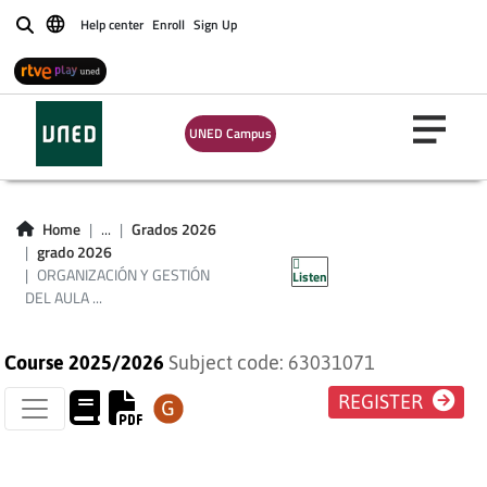
Help center
Enroll
Sign Up
Buscar
ORGANIZACIÓN Y
UNED Campus
GESTIÓN DEL AULA
DE EDUCACIÓN
Home
...
Grados 2026
grado 2026
INFANTIL
ORGANIZACIÓN Y GESTIÓN
Listen
DEL AULA ...
Course 2025/2026
Subject code: 63031071
REGISTER