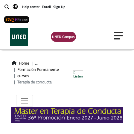
Help center
Enroll
Sign Up
Buscar
UNED Campus
Master en Terapia
Home
...
Formación Permanente
de Conducta
cursos
Listen
Terapia de conducta