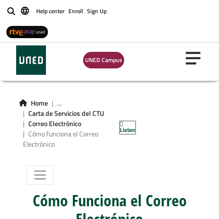
Help center
Enroll
Sign Up
Buscar
UNED Campus
Cómo funciona el
Home
...
Correo
Carta de Servicios del CTU
Correo Electrónico
Listen
Electrónico
Cómo funciona el Correo
Electrónico
Cómo Funciona el Correo
Electrónico