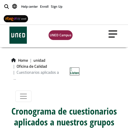
Help center
Enroll
Sign Up
Buscar
Cuestionarios
UNED Campus
aplicados a
nuestros grupos
Home
unidad
Oficina de Calidad
de interés
Cuestionarios aplicados a
Listen
...
Cronograma de cuestionarios
aplicados a nuestros grupos