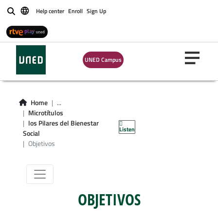
Help center
Enroll
Sign Up
Buscar
UNED Campus
Microgrado en los
Home
...
Pilares del
Microtítulos
los Pilares del Bienestar
Listen
Bienestar Social
Social
Objetivos
OBJETIVOS