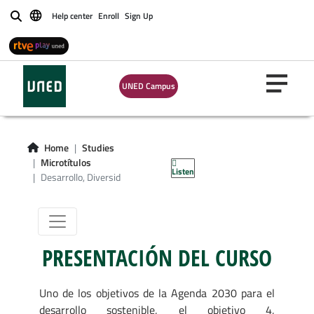
Help center
Enroll
Sign Up
Buscar
Microgrado en
Desarrollo,
UNED Campus
Diversidad e
Inclusión
Home
Studies
Educativa
Microtítulos
Listen
Desarrollo, Diversid
PRESENTACIÓN DEL CURSO
Uno de los objetivos de la Agenda 2030 para el
desarrollo sostenible, el objetivo 4,