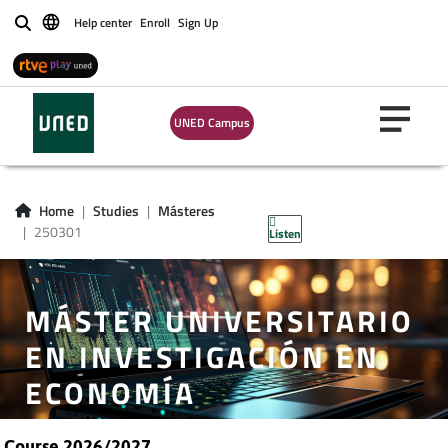
Help center
Enroll
Sign Up
Buscar
UNED Campus
Home
Studies
Másteres
250301
Listen
MÁSTER UNIVERSITARIO
EN INVESTIGACIÓN EN
ECONOMÍA
Course 2026/2027