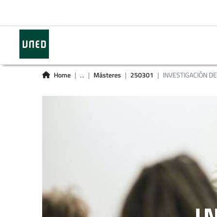
Home
...
Másteres
250301
INVESTIGACIÓN D
I