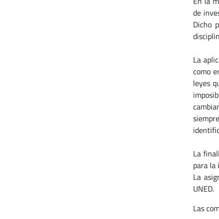
En la m
de inve
Dicho p
discipli
La apli
como en
leyes q
imposib
cambian
siempre
identif
La fina
para la
La asi
UNED.
Las com