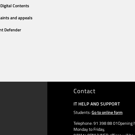
Digital Contents
aints and appeals
nt Defender
Contact
IT HELP AND SUPPORT
Students:
Go to online form
Telephone: 91 398 88 01Opening h
Monday to Friday,