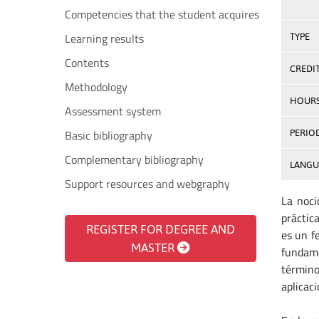
Competencies that the student acquires
Learning results
TYPE
Contents
CREDI
Methodology
HOUR
Assessment system
Basic bibliography
PERIO
Complementary bibliography
LANGU
Support resources and webgraphy
La noci
práctic
REGISTER FOR DEGREE AND
es un f
MASTER
fundame
términ
aplicaci