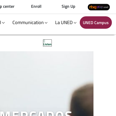
p center
Enroll
Sign Up
al
Communication
La UNED
UNED Campus
Listen
E MERCADOS