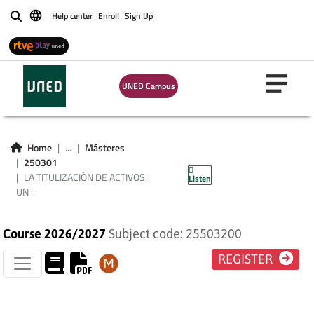
Help center
Enroll
Sign Up
Buscar
LA TITULIZACIÓN DE
UNED Campus
ACTIVOS: UN
INSTRUMENTO DE
Home
...
Másteres
250301
FINANCIACIÓN
LA TITULIZACIÓN DE ACTIVOS:
Listen
UN ...
Course 2026/2027
Subject code: 25503200
REGISTER