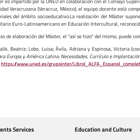
er es impartido por la UNED en colaboración con el Consejo Superio
idad Veracruzana (Veracruz, México); el equipo docente está compu
onales del ámbito socioeducativo.La realización del Máster supone
itario Euro-Latinoamericano en Educación Intercultural, reconocid
so de elaboración del Máster, el "así se hizo" del mismo, puede con
lik, Beatriz; Lobo, Luisa; Ávila, Adriana y Espinosa, Victoria (coo
ara Europa y América Latina: Necesidades, Currículo e Implantació
.
https://www.uned.es/grupointer/LibroI_ALFA_Espanol_complet
ents Services
Education and Culture