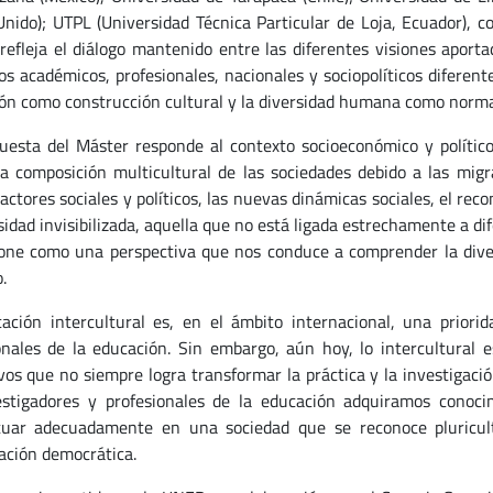
Unido); UTPL (Universidad Técnica Particular de Loja, Ecuador), 
refleja el diálogo mantenido entre las diferentes visiones aporta
os académicos, profesionales, nacionales y sociopolíticos diferent
ón como construcción cultural y la diversidad humana como norma
uesta del Máster responde al contexto socioeconómico y polític
 la composición multicultural de las sociedades debido a las migr
actores sociales y políticos, las nuevas dinámicas sociales, el rec
sidad invisibilizada, aquella que no está ligada estrechamente a dif
one como una perspectiva que nos conduce a comprender la diver
.
ación intercultural es, en el ámbito internacional, una priori
onales de la educación. Sin embargo, aún hoy, lo intercultural 
vos que no siempre logra transformar la práctica y la investigac
estigadores y profesionales de la educación adquiramos conoci
tuar adecuadamente en una sociedad que se reconoce pluricultu
pación democrática.