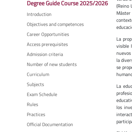
Degree Guide Course 2025/2026
(Reino 
Máster 
Introduction
context
Objectives and competences
educaci
Career Opportunities
La prop
Access prerequisites
visible
nuevos 
Admission criteria
la diver
Number of new students
se prop
Curriculum
humano
Subjects
La educ
profesi
Exam Schedule
educati
Rules
los inv
Practices
interac
partici
Official Documentation