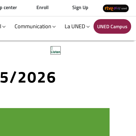
p center
Enroll
Sign Up
al
Communication
La UNED
UNED Campus
Listen
25/2026