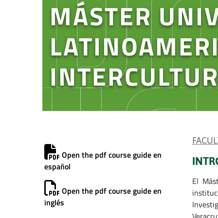
MÁSTER UNIV
LATINOAMER
INTERCULTU
FACUL
Open the pdf course guide en
INTR
español
El Mást
Open the pdf course guide en
institu
inglés
Investi
Veracru