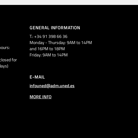
GENERAL INFORMATION
T.: +34 91 398 66 36
Monday - Thursday: 9AM to 14PM
ours:
and 16PM to 18PM
Friday: 9AM to 14PM
closed for
days)
E-MAIL
infouned@adm.uned.es
MORE INFO