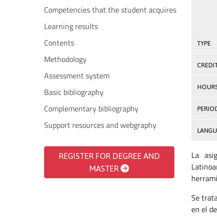
Competencies that the student acquires
Learning results
Contents
TYPE
Methodology
CREDI
Assessment system
HOUR
Basic bibliography
Complementary bibliography
PERIO
Support resources and webgraphy
LANGU
La asi
REGISTER FOR DEGREE AND
Latinoa
MASTER
herrami
Se trat
en el d