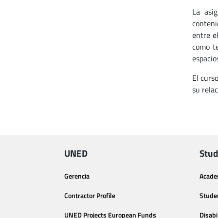
La asig
conteni
entre e
como te
espacio
El curso
su rela
UNED
Stud
Gerencia
Acade
Contractor Profile
Stude
UNED Projects European Funds
Disabi