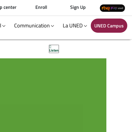
p center
Enroll
Sign Up
al
Communication
La UNED
UNED Campus
Listen