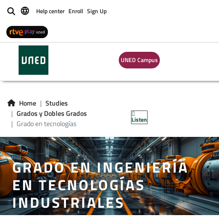
Help center
Enroll
Sign Up
Buscar
UNED Campus
Home
Studies
Grados y Dobles Grados
Listen
Grado en tecnologías
GRADO EN INGENIERÍA
EN TECNOLOGÍAS
INDUSTRIALES