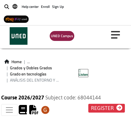
Help center
Enroll
Sign Up
Buscar
ANÁLISIS DEL
ENTORNO Y
UNED Campus
ADMINISTRACIÓN
DE EMPRESAS
Home
...
Grados y Dobles Grados
(PLAN 2024)
Grado en tecnologías
Listen
ANÁLISIS DEL ENTORNO Y ...
Course 2026/2027
Subject code: 68044144
REGISTER