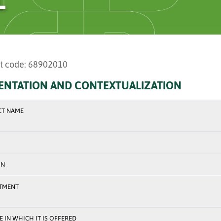
t code: 68902010
ENTATION AND CONTEXTUALIZATION
CT NAME
ON
TMENT
 IN WHICH IT IS OFFERED