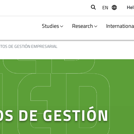
Hel
EN
Buscar
Studies
Research
Internation
OS DE GESTIÓN EMPRESARIAL
S DE GESTIÓN
L