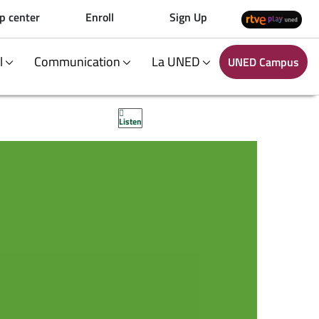
p center
Enroll
Sign Up
al
Communication
La UNED
UNED Campus
Listen