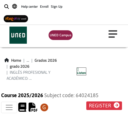
INGLÉS
Help center
Enroll
Sign Up
Buscar
PROFESIONAL Y
ACADÉMICO:
UNED Campus
TEXTOS JURÍDICOS
Y ECONÓMICO-
Home
...
Grados 2026
grado 2026
COMERCIALES
INGLÉS PROFESIONAL Y
Listen
ACADÉMICO: ...
Course 2025/2026
Subject code: 64024185
REGISTER