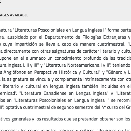
S
AGES AVAILABLE
natura "Literaturas Poscoloniales en Lengua Inglesa I" forma parte
ra, auspiciado por el Departamento de Filologías Extranjeras y
o cuya impartición se lleva a cabo de manera cuatrimestral. "L
na directamente con otras asignaturas de carácter literario y cultu
upone en el alumnado un conocimiento profundo de las tradicio
ura Inglesa I, II y III" y "Literatura Norteamericana I y II", tenie
 Anglófonos en Perspectiva Histórica y Cultural" y "Género y Lit
 la asignatura se vincula y complementa intrínsecamente con otra
r literario y cultural en lengua inglesa también incluidas en el
rnidad", "Literatura Canadiense en Lengua Inglesa" y "Literat
dos en "Literaturas Poscoloniales en Lengua Inglesa I" se recom
 II", optativa cuatrimestral de segundo semestre del 4º curso del G
etivos generales y los resultados que se pretenden obtener son los 
Consolidar los conocimientos teóricos y críticos adquiridos en la