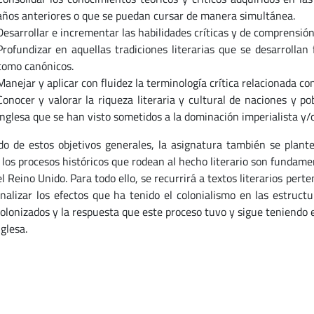
años anteriores o que se puedan cursar de manera simultánea.
Desarrollar e incrementar las habilidades críticas y de comprensió
Profundizar en aquellas tradiciones literarias que se desarrolla
como canónicos.
Manejar y aplicar con fluidez la terminología crítica relacionada con
Conocer y valorar la riqueza literaria y cultural de naciones y p
inglesa que se han visto sometidos a la dominación imperialista y/
do de estos objetivos generales, la asignatura también se plan
los procesos históricos que rodean al hecho literario son fundame
l Reino Unido. Para todo ello, se recurrirá a textos literarios pert
analizar los efectos que ha tenido el colonialismo en las estructu
colonizados y la respuesta que este proceso tuvo y sigue teniendo e
nglesa.