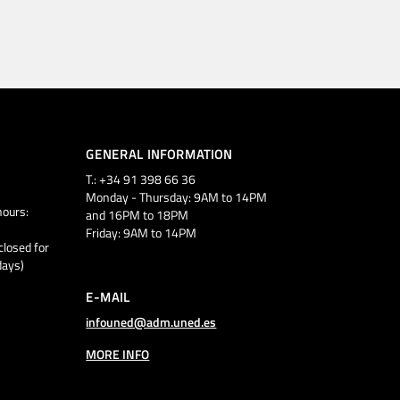
GENERAL INFORMATION
T.: +34 91 398 66 36
Monday - Thursday: 9AM to 14PM
ours:
and 16PM to 18PM
Friday: 9AM to 14PM
closed for
days)
E-MAIL
infouned@adm.uned.es
MORE INFO