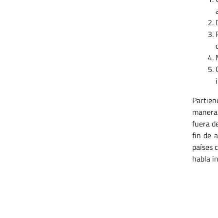
Partien
manera 
fuera de
fin de 
países 
habla i