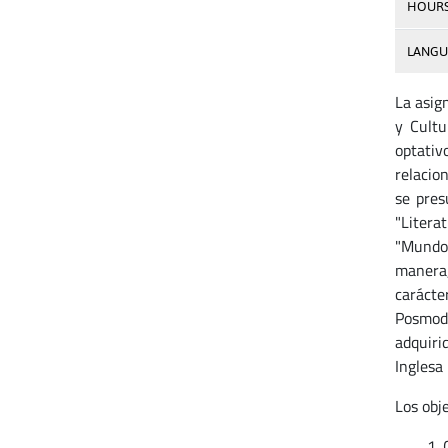
HOUR
LANGU
La asig
y Cultu
optativ
relacio
se pres
"Literat
"Mundos
manera,
carácte
Posmode
adquiri
Inglesa
Los obj