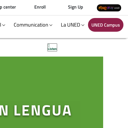
p center
Enroll
Sign Up
al
Communication
La UNED
UNED Campus
Listen
EN LENGUA