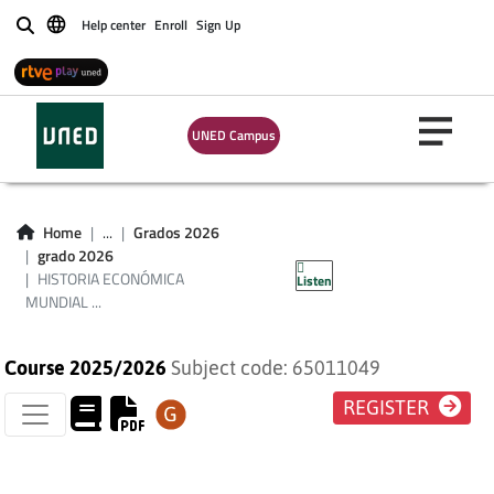
Help center
Enroll
Sign Up
Buscar
HISTORIA
UNED Campus
ECONÓMICA
MUNDIAL (PLAN
Home
...
Grados 2026
grado 2026
2009)
HISTORIA ECONÓMICA
Listen
MUNDIAL ...
Course 2025/2026
Subject code: 65011049
REGISTER