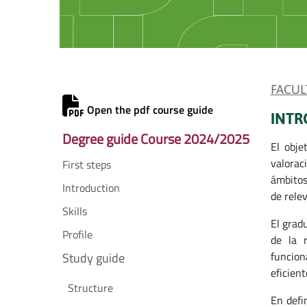
FACUL
Open the pdf course guide
INTR
Degree guide Course 2024/2025
El obje
valorac
First steps
ámbitos
Introduction
de rele
Skills
El grad
Profile
de la r
funcion
Study guide
eficien
Structure
En defi