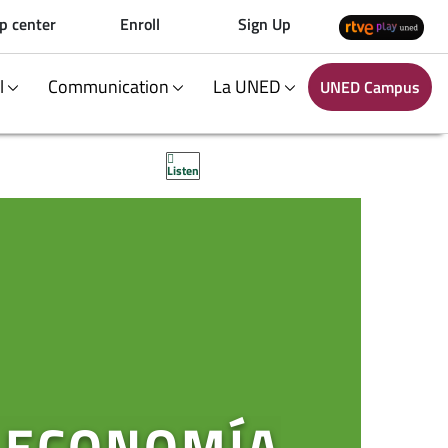
p center
Enroll
Sign Up
al
Communication
La UNED
UNED Campus
Listen
 ECONOMÍA