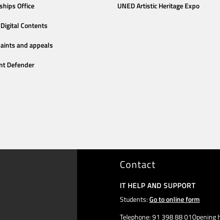
ships Office
UNED Artistic Heritage Expo
Digital Contents
aints and appeals
nt Defender
Contact
IT HELP AND SUPPORT
Students:
Go to online form
Telephone: 91 398 88 01Opening h