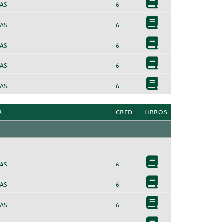
AS
6
AS
6
AS
6
AS
6
AS
6
R
CRED.
LIBROS
AS
6
AS
6
AS
6