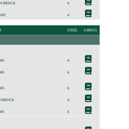
 BÁSICA
6
IAS
6
R
CRED.
LIBROS
AS
6
AS
6
AS
6
 BÁSICA
6
AS
6