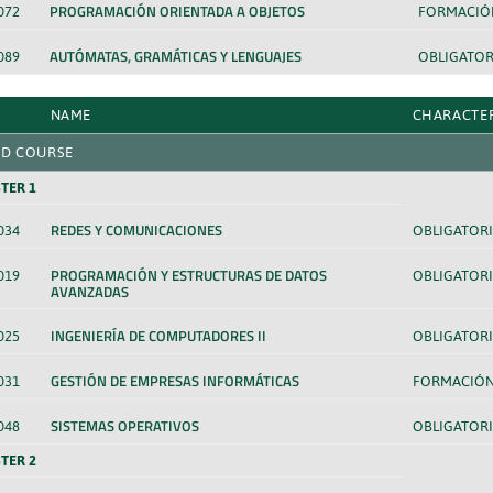
PROGRAMACIÓN ORIENTADA A OBJETOS
072
FORMACIÓN
AUTÓMATAS, GRAMÁTICAS Y LENGUAJES
089
OBLIGATOR
NAME
CHARACTE
D COURSE
TER 1
REDES Y COMUNICACIONES
034
OBLIGATORI
PROGRAMACIÓN Y ESTRUCTURAS DE DATOS
019
OBLIGATORI
AVANZADAS
INGENIERÍA DE COMPUTADORES II
025
OBLIGATORI
GESTIÓN DE EMPRESAS INFORMÁTICAS
031
FORMACIÓN
SISTEMAS OPERATIVOS
048
OBLIGATORI
TER 2