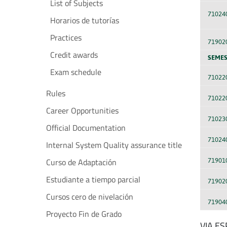
List of Subjects
71024
Horarios de tutorías
Practices
71902
Credit awards
SEMES
Exam schedule
71022
Rules
71022
Career Opportunities
71023
Official Documentation
71024
Internal System Quality assurance title
Curso de Adaptación
71901
Estudiante a tiempo parcial
71902
Cursos cero de nivelación
71904
Proyecto Fin de Grado
VIA E