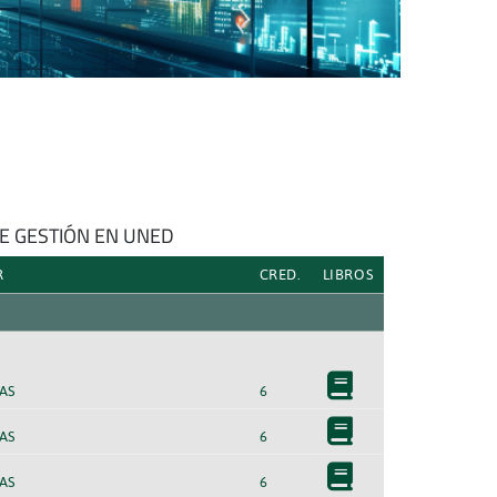
DE GESTIÓN EN UNED
R
CRED.
LIBROS
AS
6
AS
6
AS
6