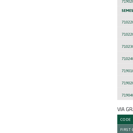
71902
SEMES
71022
71022
71023
71024
71901
71902
71904
VIA G
CODE
FIRST