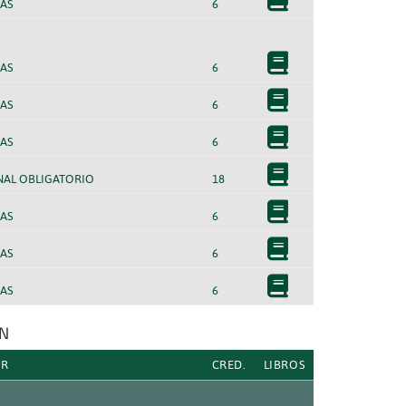
AS
6
AS
6
AS
6
AS
6
NAL OBLIGATORIO
18
AS
6
AS
6
AS
6
ÓN
ER
CRED.
LIBROS