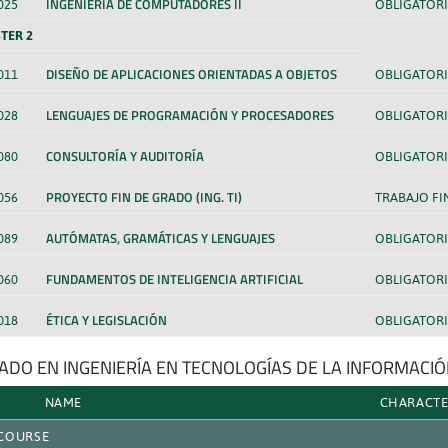
INGENIERÍA DE COMPUTADORES II
025
OBLIGATORI
TER 2
DISEÑO DE APLICACIONES ORIENTADAS A OBJETOS
011
OBLIGATORI
LENGUAJES DE PROGRAMACIÓN Y PROCESADORES
028
OBLIGATORI
CONSULTORÍA Y AUDITORÍA
080
OBLIGATORI
PROYECTO FIN DE GRADO (ING. TI)
056
TRABAJO FI
AUTÓMATAS, GRAMÁTICAS Y LENGUAJES
089
OBLIGATORI
FUNDAMENTOS DE INTELIGENCIA ARTIFICIAL
060
OBLIGATORI
ÉTICA Y LEGISLACIÓN
018
OBLIGATORI
RADO EN INGENIERÍA EN TECNOLOGÍAS DE LA INFORMACI
NAME
CHARACT
 COURSE