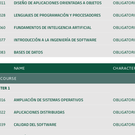
DISEÑO DE APLICACIONES ORIENTADAS A OBJETOS
011
OBLIGATORI
LENGUAJES DE PROGRAMACIÓN Y PROCESADORES
028
OBLIGATORI
FUNDAMENTOS DE INTELIGENCIA ARTIFICIAL
060
OBLIGATORI
INTRODUCCIÓN A LA INGENIERÍA DE SOFTWARE
077
OBLIGATORI
BASES DE DATOS
083
OBLIGATORI
NAME
CHARACTE
 COURSE
TER 1
AMPLIACIÓN DE SISTEMAS OPERATIVOS
016
OBLIGATORI
APLICACIONES DISTRIBUIDAS
022
OBLIGATORI
CALIDAD DEL SOFTWARE
039
OBLIGATORI