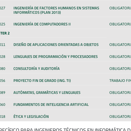
INGENIERÍA DE FACTORES HUMANOS EN SISTEMAS
027
OBLIGATORI
INFORMÁTICOS (PLAN 2013)
INGENIERÍA DE COMPUTADORES II
025
OBLIGATORI
TER 2
DISEÑO DE APLICACIONES ORIENTADAS A OBJETOS
011
OBLIGATORI
LENGUAJES DE PROGRAMACIÓN Y PROCESADORES
028
OBLIGATORI
CONSULTORÍA Y AUDITORÍA
080
OBLIGATORI
PROYECTO FIN DE GRADO (ING. TI)
056
TRABAJO FI
AUTÓMATAS, GRAMÁTICAS Y LENGUAJES
089
OBLIGATORI
FUNDAMENTOS DE INTELIGENCIA ARTIFICIAL
060
OBLIGATORI
ÉTICA Y LEGISLACIÓN
018
OBLIGATORI
SPECÍFICO PARA INGENIEROS TÉCNICOS EN INFORMÁTICA D