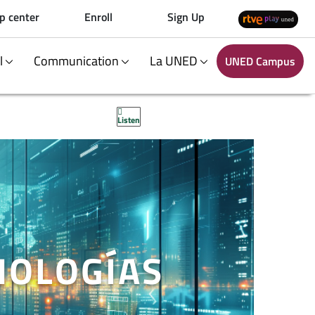
p center
Enroll
Sign Up
al
Communication
La UNED
UNED Campus
Listen
NOLOGÍAS