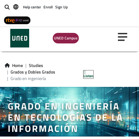
Help center
Enroll
Sign Up
Buscar
UNED Campus
Home
Studies
Grados y Dobles Grados
Listen
Grado en ingeniería
GRADO EN INGENIERÍA
EN TECNOLOGÍAS DE LA
INFORMACIÓN