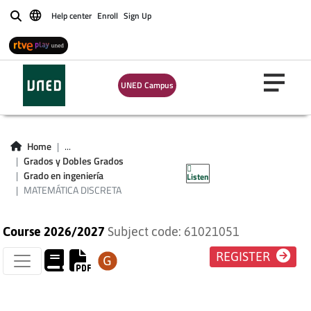
Help center
Enroll
Sign Up
Buscar
UNED Campus
MATEMÁTICA
Home
...
Grados y Dobles Grados
DISCRETA
Grado en ingeniería
Listen
MATEMÁTICA DISCRETA
Course 2026/2027
Subject code: 61021051
REGISTER