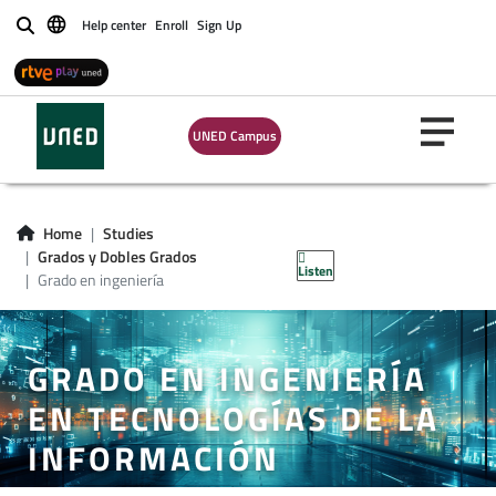
Help center
Enroll
Sign Up
Buscar
UNED Campus
Home
Studies
Grados y Dobles Grados
Listen
Grado en ingeniería
GRADO EN INGENIERÍA
EN TECNOLOGÍAS DE LA
INFORMACIÓN