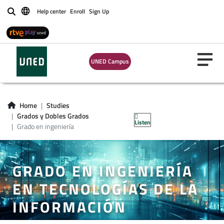
Help center
Enroll
Sign Up
Buscar
UNED Campus
Home
Studies
Grados y Dobles Grados
Listen
Grado en ingeniería
GRADO EN INGENIERÍA
EN TECNOLOGÍAS DE LA
INFORMACIÓN