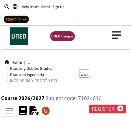
Help center
Enroll
Sign Up
Buscar
UNED Campus
INGENIERÍA Y
GESTIÓN DEL
Home
...
Grados y Dobles Grados
CONOCIMIENTO
Grado en ingeniería
Listen
INGENIERÍA Y GESTIÓN DEL ...
Course 2026/2027
Subject code: 71024010
REGISTER