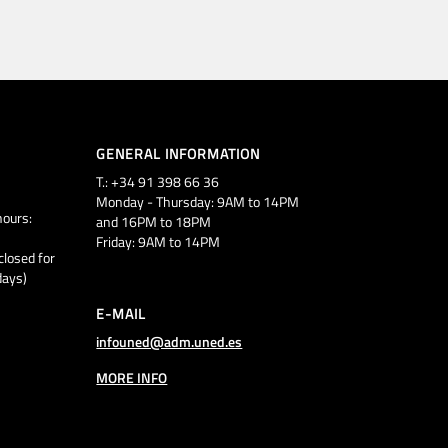
GENERAL INFORMATION
T.: +34 91 398 66 36
Monday - Thursday: 9AM to 14PM
ours:
and 16PM to 18PM
Friday: 9AM to 14PM
closed for
days)
E-MAIL
infouned@adm.uned.es
MORE INFO