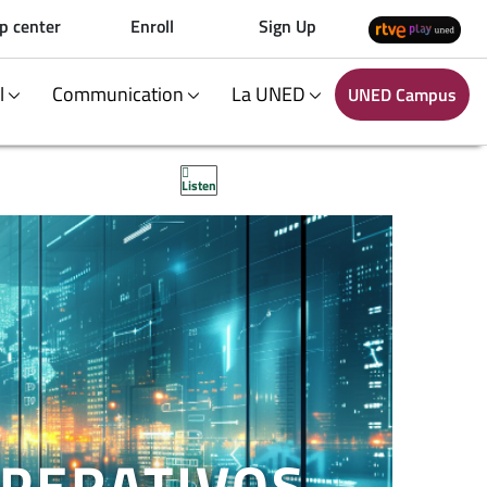
p center
Enroll
Sign Up
al
Communication
La UNED
UNED Campus
Listen
OPERATIVOS