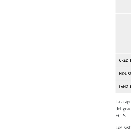
CREDI
HOUR
LANGU
La asig
del gra
ECTS.
Los sis