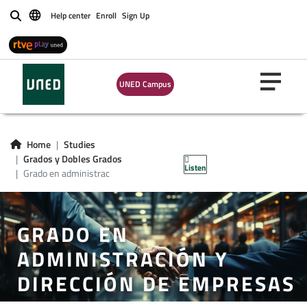
Help center
Enroll
Sign Up
Buscar
UNED Campus
Home
Studies
Grados y Dobles Grados
Listen
Grado en administrac
GRADO EN
ADMINISTRACIÓN Y
DIRECCIÓN DE EMPRESAS