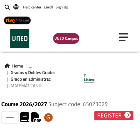
Help center
Enroll
Sign Up
Buscar
UNED Campus
Home
...
Grados y Dobles Grados
MATEMÁTICAS III
Grado en administrac
Listen
MATEMÁTICAS III
Course 2026/2027
Subject code: 65023029
REGISTER