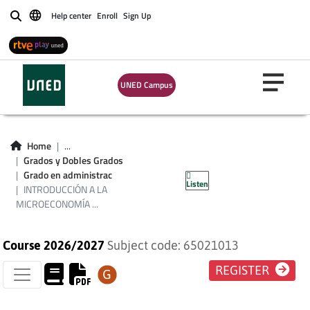
Help center
Enroll
Sign Up
Buscar
UNED Campus
INTRODUCCIÓN A
LA
Home
...
MICROECONOMÍA
Grados y Dobles Grados
Grado en administrac
Listen
(ADE)
INTRODUCCIÓN A LA
MICROECONOMÍA ...
Course 2026/2027
Subject code: 65021013
REGISTER