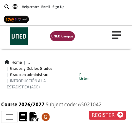
Help center
Enroll
Sign Up
Buscar
UNED Campus
INTRODUCCIÓN A
Home
...
LA ESTADÍSTICA
Grados y Dobles Grados
Grado en administrac
Listen
(ADE)
INTRODUCCIÓN A LA
ESTADÍSTICA (ADE)
Course 2026/2027
Subject code: 65021042
REGISTER