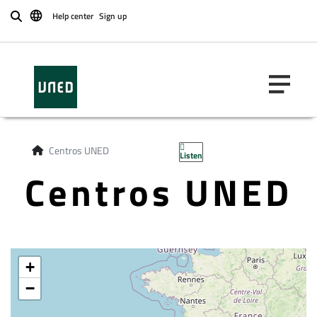
Help center
Sign up
Buscar
Centros UNED
Listen
Centros UNED
+
−