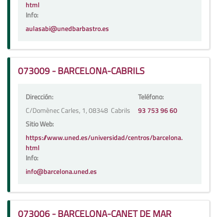
html
Info:
aulasabi@unedbarbastro.es
073009 - BARCELONA-CABRILS
Dirección:
Teléfono:
C/Domènec Carles, 1, 08348  Cabrils
93 753 96 60
Sitio Web:
https://www.uned.es/universidad/centros/barcelona.
html
Info:
info@barcelona.uned.es
073006 - BARCELONA-CANET DE MAR