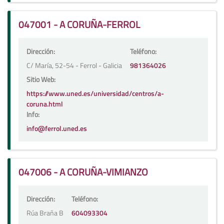
047001 - A CORUÑA-FERROL
Dirección:
Teléfono:
C/ María, 52-54 - Ferrol - Galicia
981364026
Sitio Web:
https://www.uned.es/universidad/centros/a-
coruna.html
Info:
info@ferrol.uned.es
047006 - A CORUÑA-VIMIANZO
Dirección:
Teléfono:
Rúa Braña B
604093304